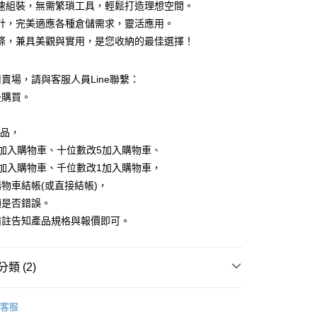
速組裝，無需繁瑣工具，輕鬆打造理想空間。
計，完美適應各種倉儲需求，靈活應用。
條，兼具美觀與實用，是您收納的最佳選擇！
y
賣場，請與客服人員Line聯繫：
分期
後購買。
你分期使用說明】
商品，
享後付
由台灣大哥大提供，台灣大哥大用戶可立即使用無須另外申請。
加入購物車、十位數改5加入購物車、
式選擇「大哥付你分期」，訂單成立後會自動跳轉到大哥付的交易
證手機門號後，選擇欲分期的期數、繳款截止日，確認付款後即
加入購物車、千位數改1加入購物車，
FTEE先享後付」】
。
先享後付是「在收到商品之後才付款」的支付方式。 讓您購物簡單
物車結帳(或直接結帳)，
准額度、可分期數及費用金額請依後續交易確認頁面所載為準。
心！
額是否錯誤。
立30分鐘內，如未前往確認交易或遇審核未通過，訂單將自動取
：不需註冊會員、不需綁卡、不需儲值。
「轉專審核」未通過狀況，表示未達大哥付你分期系統評分，恕
：只要手機號碼，簡訊認證，即可結帳。
備註告知產品規格與報價即可。
評估內容。
：先確認商品／服務後，再付款。
式說明】
運（特殊地區下單前請先確認運費是否需加價）
項不併入電信帳單，「大哥付你分期」於每月結算日後寄送繳費提
EE先享後付」結帳流程】
類 (2)
30，滿NT$699(含以上)免運費
方式選擇「AFTEE先享後付」後，將跳轉至「AFTEE先享後
訊連結打開帳單後，可選擇「超商條碼／台灣大直營門市／銀行轉
頁面，進行簡訊認證並確認金額後，即可完成結帳。
付／iPASS MONEY」等通路繳費。
鍍鋅灰角鋼
成立數日內，您將收到繳費通知簡訊。
客服
費通知簡訊後14天內，點擊此簡訊中的連結，可透過四大超商