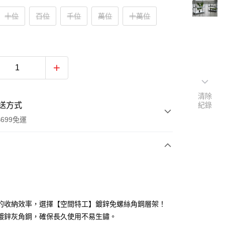
十位
百位
千位
萬位
十萬位
清除
送方式
紀錄
699免運
次付款
期付款
的收納效率，選擇【空間特工】鍍鋅免螺絲角鋼層架！
鍍鋅灰角鋼，確保長久使用不易生鏽。