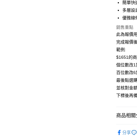
簡單快
悠遊付
多層設
優雅線
Google Pa
銷售重點
全盈+PAY
此為報價用
大哥付你
完成報價
相關說明
範例:
【大哥付
$1651的
AFTEE先
1.本服務
個位數改1
2.付款方
相關說明
流程，驗
百位數改6
【關於「A
ATM付款
完成交易
AFTEE
最後點選購
3.實際核
便利好安
並核對金
4.訂單成
１．簡單
消。如遇
２．便利
下標後再
運送方式
無法說明
３．安心
【繳款方
宅配/貨
1.分期款
【「AFT
商品相關分
醒簡訊。
每筆NT$1
１．於結帳
2.透過簡
付」結帳
帳／街口支
角鋼層架
２．訂單
分享
３．收到繳