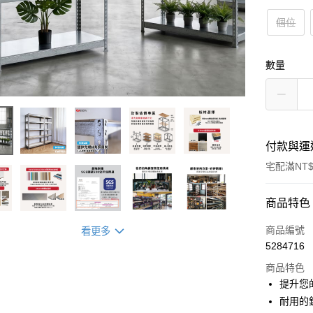
個位
數量
付款與運
宅配滿NT$
付款方式
商品特色
信用卡一
商品編號
看更多
5284716
信用卡分
商品特色
LINE Pay
提升您
耐用的
Apple Pay