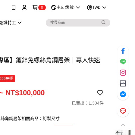
0
中文 (繁體)
TWD
認識特工
專區】鍍鋅免螺絲角鋼層架｜專人快速
699免運
~ NT$100,000
已賣出：1,304件
螺絲角鋼層架相關商品：訂製尺寸