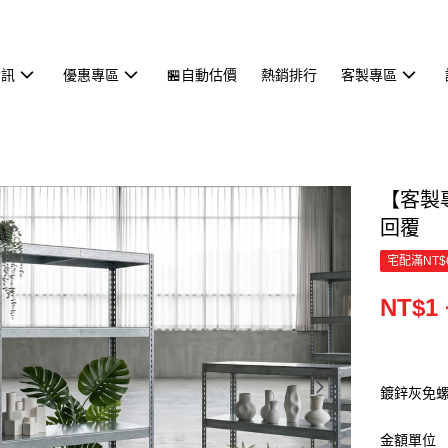
資訊
優惠專區
🏪自動估價
熱銷排行
客製專區
【客製
回覆
宅配滿NT$
NT$1 
鍍鋅灰免
金額單位