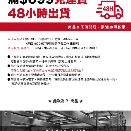
３．安心：先確認商品／服務後，再付款。
宅配/貨運（特殊地區下單前請先確認運費是否需加價）
【繳款方式說明】
1.分期款項不併入電信帳單，「大哥付你分期」於每月結算日後寄送繳費提
每筆NT$130，滿NT$699(含以上)免運費
【「AFTEE先享後付」結帳流程】
醒簡訊。
１．於結帳方式選擇「AFTEE先享後付」後，將跳轉至「AFTEE先享後付」
2.透過簡訊連結打開帳單後，可選擇「超商條碼／台灣大直營門市／銀行轉
結帳頁面，進行簡訊認證並確認金額後，即可完成結帳。
帳／街口支付／iPASS MONEY」等通路繳費。
２．訂單成立數日內，您將收到繳費通知簡訊。
３．收到繳費通知簡訊後14天內，點擊此簡訊中的連結，可透過四大超商／
【注意事項】
ATM／網路銀行／等多元方式進行付款，方視為交易完成。
1.本服務係由「台灣大哥大股份有限公司」（以下簡稱本公司）所提供，讓
※ 請注意：結帳手續完成當下不需立刻繳費，但若您需要取消訂單，請聯絡
用戶於交易時，得透過本服務購買商品或服務，並由商店將買賣／分期付款
購買商品的店家。未經商家同意取消之訂單仍視為有效，需透過AFTEE先享
買賣價金債權讓與本公司後，依約使用本公司帳單繳交帳款。
後付繳納相關費用。
2.基於同意付款使用「大哥付你分期」之契約關係目的，商店將以您的個人
※ 交易是否成功請以「AFTEE先享後付 」之結帳頁面顯示為準，若有關於
資料（包含姓名、電話或地址）提供予台灣大哥大進項蒐集、處理及利用，
是否繳費成功／繳費後需取消欲退款等相關疑問，請聯繫「AFTEE先享後付
由本公司與您本人進行分期帳單所需資料之確認、核對及更正。
客戶支援中心」
https://netprotections.freshdesk.com/support/home
3.完整用戶服務條款，請詳閱以下連結：
https://oppay.tw/userRule
【注意事項】
１．透過由恩沛科技股份有限公司提供之「AFTEE先享後付」服務完成之交
易，需依本服務之必要範圍內提供個人資料，並將交易相關給付款項請求債
權轉讓予恩沛科技股份有限公司。
２．關於個人資料處理事宜，請瀏覽以下網址：
★ 此款為 B. 商品 ★
https://aftee.tw/terms/#terms3
３．未成年的使用者請事先徵得法定代理人或監護人之同意方可使用
「AFTEE先享後付」，若未經同意申辦者引起之損失，本公司不負相關責
任。
４．使用「AFTEE先享後付」時，將依據個別帳號之用戶狀況，依本公司即