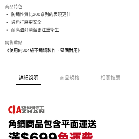
3 期 0 利率 每期
NT$7,360
21家銀行
商品特色
6 期 0 利率 每期
NT$3,680
21家銀行
合作金庫商業銀行
第一商業銀行
防鏽性質比200系列的表現更佳
華南商業銀行
彰化商業銀行
合作金庫商業銀行
第一商業銀行
LINE Pay
邊角打磨更安全
上海商業儲蓄銀行
台北富邦商業銀行
華南商業銀行
彰化商業銀行
國泰世華商業銀行
兆豐國際商業銀行
耐高溫好清潔更注重衛生
Apple Pay
上海商業儲蓄銀行
台北富邦商業銀行
臺灣中小企業銀行
台中商業銀行
國泰世華商業銀行
兆豐國際商業銀行
銷售重點
匯豐（台灣）商業銀行
華泰商業銀行
悠遊付
臺灣中小企業銀行
台中商業銀行
聯邦商業銀行
遠東國際商業銀行
《使用純304級不鏽鋼製作，堅固耐用》
匯豐（台灣）商業銀行
華泰商業銀行
Google Pay
元大商業銀行
永豐商業銀行
聯邦商業銀行
遠東國際商業銀行
玉山商業銀行
星展（台灣）商業銀行
元大商業銀行
永豐商業銀行
全盈+PAY
台新國際商業銀行
中國信託商業銀行
玉山商業銀行
星展（台灣）商業銀行
台灣樂天信用卡公司
台新國際商業銀行
詳細說明
商品規格
中國信託商業銀行
相關推薦
大哥付你分期
台灣樂天信用卡公司
相關說明
【大哥付你分期使用說明】
AFTEE先享後付
1.本服務由台灣大哥大提供，台灣大哥大用戶可立即使用無須另外申請。
2.付款方式選擇「大哥付你分期」，訂單成立後會自動跳轉到大哥付的交易
相關說明
流程，驗證手機門號後，選擇欲分期的期數、繳款截止日，確認付款後即完
【關於「AFTEE先享後付」】
成交易。
ATM付款
AFTEE先享後付是「在收到商品之後才付款」的支付方式。 讓您購物簡單
3.實際核准額度、可分期數及費用金額請依後續交易確認頁面所載為準。
便利好安心！
4.訂單成立30分鐘內，如未前往確認交易或遇審核未通過，訂單將自動取
１．簡單：不需註冊會員、不需綁卡、不需儲值。
運送方式
消。如遇「轉專審核」未通過狀況，表示未達大哥付你分期系統評分，恕無
２．便利：只要手機號碼，簡訊認證，即可結帳。
法說明評估內容。