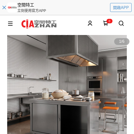
空間特工
開啟APP
立刻使用官方APP
0
1
/
6