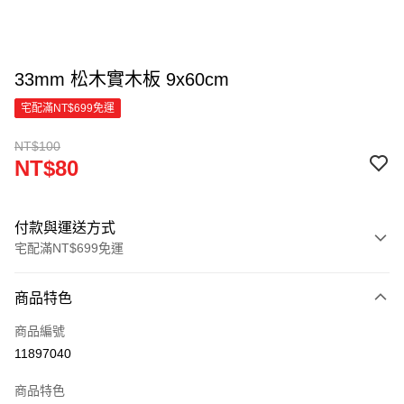
33mm 松木實木板 9x60cm
宅配滿NT$699免運
NT$100
NT$80
付款與運送方式
宅配滿NT$699免運
付款方式
商品特色
信用卡一次付款
商品編號
信用卡分期付款
11897040
3 期 0 利率 每期
NT$26
21家銀行
商品特色
6 期 0 利率 每期
NT$13
21家銀行
合作金庫商業銀行
第一商業銀行