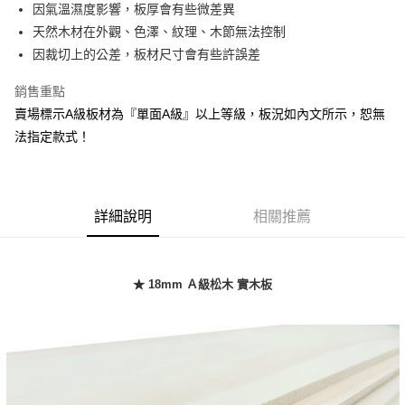
因氣溫濕度影響，板厚會有些微差異
華南商業銀行
彰化商業銀行
合作金庫商業銀行
第一商業銀行
LINE Pay
天然木材在外觀、色澤、紋理、木節無法控制
上海商業儲蓄銀行
台北富邦商業銀行
華南商業銀行
彰化商業銀行
國泰世華商業銀行
兆豐國際商業銀行
因裁切上的公差，板材尺寸會有些許誤差
Apple Pay
上海商業儲蓄銀行
台北富邦商業銀行
臺灣中小企業銀行
台中商業銀行
國泰世華商業銀行
兆豐國際商業銀行
銷售重點
匯豐（台灣）商業銀行
華泰商業銀行
悠遊付
臺灣中小企業銀行
台中商業銀行
聯邦商業銀行
遠東國際商業銀行
賣場標示A級板材為『單面A級』以上等級，板況如內文所示，恕無
匯豐（台灣）商業銀行
華泰商業銀行
Google Pay
元大商業銀行
永豐商業銀行
法指定款式！
聯邦商業銀行
遠東國際商業銀行
玉山商業銀行
星展（台灣）商業銀行
元大商業銀行
永豐商業銀行
全盈+PAY
台新國際商業銀行
中國信託商業銀行
玉山商業銀行
星展（台灣）商業銀行
台灣樂天信用卡公司
台新國際商業銀行
中國信託商業銀行
大哥付你分期
台灣樂天信用卡公司
詳細說明
相關推薦
相關說明
【大哥付你分期使用說明】
AFTEE先享後付
1.本服務由台灣大哥大提供，台灣大哥大用戶可立即使用無須另外申請。
2.付款方式選擇「大哥付你分期」，訂單成立後會自動跳轉到大哥付的交易
相關說明
★ 18mm Ａ級松木 實木板
流程，驗證手機門號後，選擇欲分期的期數、繳款截止日，確認付款後即完
【關於「AFTEE先享後付」】
成交易。
AFTEE先享後付是「在收到商品之後才付款」的支付方式。 讓您購物簡單
運送方式
3.實際核准額度、可分期數及費用金額請依後續交易確認頁面所載為準。
便利好安心！
4.訂單成立30分鐘內，如未前往確認交易或遇審核未通過，訂單將自動取
１．簡單：不需註冊會員、不需綁卡、不需儲值。
宅配/貨運（特殊地區下單前請先確認運費是否需加價）
消。如遇「轉專審核」未通過狀況，表示未達大哥付你分期系統評分，恕無
２．便利：只要手機號碼，簡訊認證，即可結帳。
法說明評估內容。
每筆NT$130，滿NT$699(含以上)免運費
３．安心：先確認商品／服務後，再付款。
【繳款方式說明】
1.分期款項不併入電信帳單，「大哥付你分期」於每月結算日後寄送繳費提