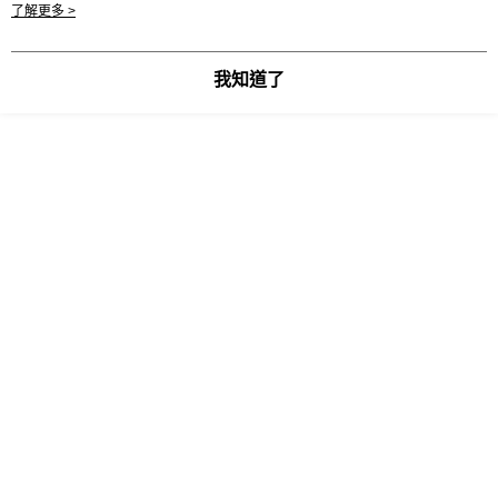
用條款之 Cookie 聲明使用 cookie。
了解更多 >
我知道了