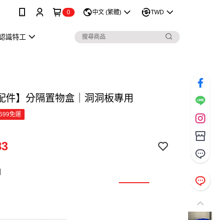
0
中文 (繁體)
TWD
認識特工
配件】分隔置物盒｜洞洞板專用
699免運
83
列