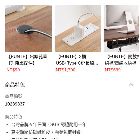
信用卡分期付款
3 期 0 利率 每期
NT$4,330
21家銀行
6 期 0 利率 每期
NT$2,165
21家銀行
合作金庫商業銀行
第一商業銀行
華南商業銀行
彰化商業銀行
合作金庫商業銀行
第一商業銀行
LINE Pay
上海商業儲蓄銀行
台北富邦商業銀行
華南商業銀行
彰化商業銀行
國泰世華商業銀行
兆豐國際商業銀行
Apple Pay
上海商業儲蓄銀行
台北富邦商業銀行
臺灣中小企業銀行
台中商業銀行
國泰世華商業銀行
兆豐國際商業銀行
【FUNTE】出線孔蓋
【FUNTE】3插
【FUNTE】開放
匯豐（台灣）商業銀行
華泰商業銀行
悠遊付
臺灣中小企業銀行
台中商業銀行
【升降桌配件】
USB+Type C延長線
線槽/電線收納槽
聯邦商業銀行
遠東國際商業銀行
匯豐（台灣）商業銀行
華泰商業銀行
【升降桌配件】
降桌配件】
NT$99
NT$1,790
NT$699
Google Pay
元大商業銀行
永豐商業銀行
聯邦商業銀行
遠東國際商業銀行
玉山商業銀行
星展（台灣）商業銀行
元大商業銀行
永豐商業銀行
全盈+PAY
商品特色
台新國際商業銀行
中國信託商業銀行
玉山商業銀行
星展（台灣）商業銀行
台灣樂天信用卡公司
台新國際商業銀行
中國信託商業銀行
大哥付你分期
商品編號
台灣樂天信用卡公司
相關說明
10239337
【大哥付你分期使用說明】
AFTEE先享後付
1.本服務由台灣大哥大提供，台灣大哥大用戶可立即使用無須另外申請。
商品特色
2.付款方式選擇「大哥付你分期」，訂單成立後會自動跳轉到大哥付的交易
相關說明
台灣品牌五年保固，SGS 認證耐用十年
流程，驗證手機門號後，選擇欲分期的期數、繳款截止日，確認付款後即完
【關於「AFTEE先享後付」】
真空熱壓仿碳纖維皮，完美包覆封邊
成交易。
AFTEE先享後付是「在收到商品之後才付款」的支付方式。 讓您購物簡單
運送方式
3.實際核准額度、可分期數及費用金額請依後續交易確認頁面所載為準。