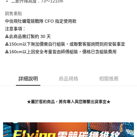
二節升降高度：73～121cm
便利好安心！
4.訂單成立30分鐘內，如未前往確認交易或遇審核未通過，訂單將自動取
１．簡單：不需註冊會員、不需綁卡、不需儲值。
宅配/貨運（特殊地區下單前請先確認運費是否需加價）
消。如遇「轉專審核」未通過狀況，表示未達大哥付你分期系統評分，恕無
２．便利：只要手機號碼，簡訊認證，即可結帳。
銷售重點
法說明評估內容。
每筆NT$130，滿NT$699(含以上)免運費
３．安心：先確認商品／服務後，再付款。
中信飛牡蠣電競戰隊 CFO 指定使用款
【繳款方式說明】
1.分期款項不併入電信帳單，「大哥付你分期」於每月結算日後寄送繳費提
注意事項：
【「AFTEE先享後付」結帳流程】
醒簡訊。
１．於結帳方式選擇「AFTEE先享後付」後，將跳轉至「AFTEE先享後付」
🔺此商品需訂製約 30 天
2.透過簡訊連結打開帳單後，可選擇「超商條碼／台灣大直營門市／銀行轉
結帳頁面，進行簡訊認證並確認金額後，即可完成結帳。
帳／街口支付／iPASS MONEY」等通路繳費。
🔺150cm以下無加價需自行組裝，或聯繫客服詢問到府安裝事宜
２．訂單成立數日內，您將收到繳費通知簡訊。
３．收到繳費通知簡訊後14天內，點擊此簡訊中的連結，可透過四大超商／
🔺160cm以上因安全考量皆由師傅組裝，價格已含組裝費用
【注意事項】
ATM／網路銀行／等多元方式進行付款，方視為交易完成。
1.本服務係由「台灣大哥大股份有限公司」（以下簡稱本公司）所提供，讓
※ 請注意：結帳手續完成當下不需立刻繳費，但若您需要取消訂單，請聯絡
用戶於交易時，得透過本服務購買商品或服務，並由商店將買賣／分期付款
購買商品的店家。未經商家同意取消之訂單仍視為有效，需透過AFTEE先享
買賣價金債權讓與本公司後，依約使用本公司帳單繳交帳款。
後付繳納相關費用。
2.基於同意付款使用「大哥付你分期」之契約關係目的，商店將以您的個人
詳細說明
商品規格
相關推薦
※ 交易是否成功請以「AFTEE先享後付 」之結帳頁面顯示為準，若有關於
資料（包含姓名、電話或地址）提供予台灣大哥大進項蒐集、處理及利用，
是否繳費成功／繳費後需取消欲退款等相關疑問，請聯繫「AFTEE先享後付
由本公司與您本人進行分期帳單所需資料之確認、核對及更正。
客戶支援中心」
https://netprotections.freshdesk.com/support/home
3.完整用戶服務條款，請詳閱以下連結：
https://oppay.tw/userRule
【注意事項】
★屬於客約商品，將有專人與您聯繫出貨事宜★
１．透過由恩沛科技股份有限公司提供之「AFTEE先享後付」服務完成之交
易，需依本服務之必要範圍內提供個人資料，並將交易相關給付款項請求債
權轉讓予恩沛科技股份有限公司。
２．關於個人資料處理事宜，請瀏覽以下網址：
https://aftee.tw/terms/#terms3
３．未成年的使用者請事先徵得法定代理人或監護人之同意方可使用