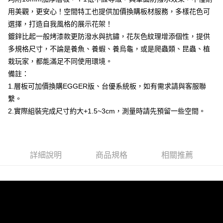
1.本服務由台灣大哥大提供，台灣大哥大用戶可立即使用無須另外申請。
2.付款方式選擇「大哥付你分期」，訂單成立後會自動跳轉到大哥付的交易
用美觀，更安心！空間特工也提供加價換購板材服務，多樣花色可
相關說明
流程，驗證手機門號後，選擇欲分期的期數、繳款截止日，確認付款後即完
【關於「AFTEE先享後付」】
選擇，打造自我風格的展示花架！
成交易。
AFTEE先享後付是「在收到商品之後才付款」的支付方式。 讓您購物簡單
鍍鋅比起一般烤漆款更防潑水與抗鏽，花灰色紋理增添個性，提供
運送方式
3.實際核准額度、可分期數及費用金額請依後續交易確認頁面所載為準。
便利好安心！
4.訂單成立30分鐘內，如未前往確認交易或遇審核未通過，訂單將自動取
多規格尺寸，不論是養魚、養蝦、養烏龜，或是爬蟲類、昆蟲、植
１．簡單：不需註冊會員、不需綁卡、不需儲值。
宅配/貨運（特殊地區下單前請先確認運費是否需加價）
消。如遇「轉專審核」未通過狀況，表示未達大哥付你分期系統評分，恕無
２．便利：只要手機號碼，簡訊認證，即可結帳。
栽玩家，都能滿足不同使用環境。
法說明評估內容。
每筆NT$130，滿NT$699(含以上)免運費
３．安心：先確認商品／服務後，再付款。
【繳款方式說明】
備註：
1.分期款項不併入電信帳單，「大哥付你分期」於每月結算日後寄送繳費提
1.層板可加價換購EGGER版、台優系統板，如有需求請與客服聯
【「AFTEE先享後付」結帳流程】
醒簡訊。
１．於結帳方式選擇「AFTEE先享後付」後，將跳轉至「AFTEE先享後付」
繫。
2.透過簡訊連結打開帳單後，可選擇「超商條碼／台灣大直營門市／銀行轉
結帳頁面，進行簡訊認證並確認金額後，即可完成結帳。
帳／街口支付／iPASS MONEY」等通路繳費。
2.實際組裝完成尺寸約大+1.5~3cm，測量時請先預留一些空間。
２．訂單成立數日內，您將收到繳費通知簡訊。
３．收到繳費通知簡訊後14天內，點擊此簡訊中的連結，可透過四大超商／
【注意事項】
ATM／網路銀行／等多元方式進行付款，方視為交易完成。
1.本服務係由「台灣大哥大股份有限公司」（以下簡稱本公司）所提供，讓
※ 請注意：結帳手續完成當下不需立刻繳費，但若您需要取消訂單，請聯絡
用戶於交易時，得透過本服務購買商品或服務，並由商店將買賣／分期付款
購買商品的店家。未經商家同意取消之訂單仍視為有效，需透過AFTEE先享
買賣價金債權讓與本公司後，依約使用本公司帳單繳交帳款。
詳細說明
商品規格
相關推薦
後付繳納相關費用。
2.基於同意付款使用「大哥付你分期」之契約關係目的，商店將以您的個人
※ 交易是否成功請以「AFTEE先享後付 」之結帳頁面顯示為準，若有關於
資料（包含姓名、電話或地址）提供予台灣大哥大進項蒐集、處理及利用，
是否繳費成功／繳費後需取消欲退款等相關疑問，請聯繫「AFTEE先享後付
由本公司與您本人進行分期帳單所需資料之確認、核對及更正。
客戶支援中心」
https://netprotections.freshdesk.com/support/home
3.完整用戶服務條款，請詳閱以下連結：
https://oppay.tw/userRule
【注意事項】
１．透過由恩沛科技股份有限公司提供之「AFTEE先享後付」服務完成之交
易，需依本服務之必要範圍內提供個人資料，並將交易相關給付款項請求債