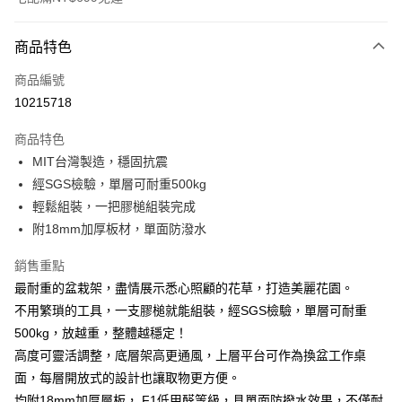
付款方式
商品特色
信用卡一次付款
商品編號
信用卡分期付款
10215718
3 期 0 利率 每期
NT$870
21家銀行
商品特色
6 期 0 利率 每期
NT$435
21家銀行
合作金庫商業銀行
第一商業銀行
MIT台灣製造，穩固抗震
華南商業銀行
彰化商業銀行
合作金庫商業銀行
第一商業銀行
LINE Pay
經SGS檢驗，單層可耐重500kg
上海商業儲蓄銀行
台北富邦商業銀行
華南商業銀行
彰化商業銀行
國泰世華商業銀行
兆豐國際商業銀行
輕鬆組裝，一把膠槌組裝完成
Apple Pay
上海商業儲蓄銀行
台北富邦商業銀行
臺灣中小企業銀行
台中商業銀行
附18mm加厚板材，單面防潑水
國泰世華商業銀行
兆豐國際商業銀行
匯豐（台灣）商業銀行
華泰商業銀行
悠遊付
臺灣中小企業銀行
台中商業銀行
聯邦商業銀行
遠東國際商業銀行
銷售重點
匯豐（台灣）商業銀行
華泰商業銀行
Google Pay
元大商業銀行
永豐商業銀行
最耐重的盆栽架，盡情展示悉心照顧的花草，打造美麗花園。
聯邦商業銀行
遠東國際商業銀行
玉山商業銀行
星展（台灣）商業銀行
元大商業銀行
永豐商業銀行
不用繁瑣的工具，一支膠槌就能組裝，經SGS檢驗，單層可耐重
全盈+PAY
台新國際商業銀行
中國信託商業銀行
玉山商業銀行
星展（台灣）商業銀行
500kg，放越重，整體越穩定！
台灣樂天信用卡公司
台新國際商業銀行
中國信託商業銀行
大哥付你分期
高度可靈活調整，底層架高更通風，上層平台可作為換盆工作桌
台灣樂天信用卡公司
相關說明
面，每層開放式的設計也讓取物更方便。
【大哥付你分期使用說明】
均附18mm加厚層板， F1低甲醛等級，具單面防撥水效果，不僅耐
AFTEE先享後付