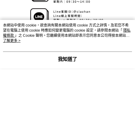
本網站中使用 cookie，欲查詢有關本網站使用 cookie 方式之詳情，及若您不希
望在電腦上使用 cookie 時應如何變更電腦的 cookie 設定，請參閱本網站「
隱私
權條款
」之 Cookie 聲明。您繼續使用本網站即表示您同意本公司得按本網站使
用條款之 Cookie 聲明使用 cookie。
了解更多 >
我知道了
顯示電腦版詳細說明
商品規格
材質
鐵、木板
備註1
層板可加價換購EGGER版、台優系統板，
如有需求請與客服聯繫。
備註2
實際組裝完成尺寸約大+1.5~3cm，測量時