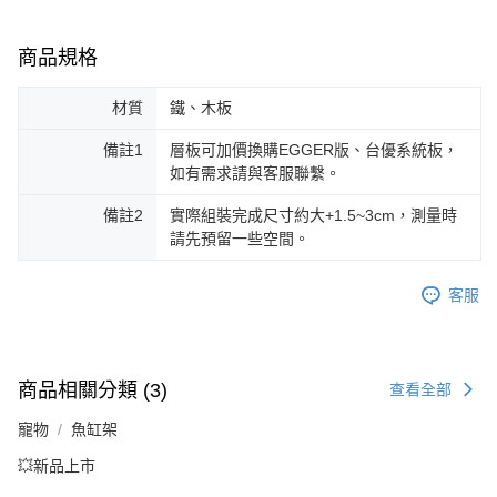
商品規格
材質
鐵、木板
備註1
層板可加價換購EGGER版、台優系統板，
如有需求請與客服聯繫。
備註2
實際組裝完成尺寸約大+1.5~3cm，測量時
請先預留一些空間。
客服
商品相關分類 (3)
查看全部
寵物
魚缸架
💥新品上市